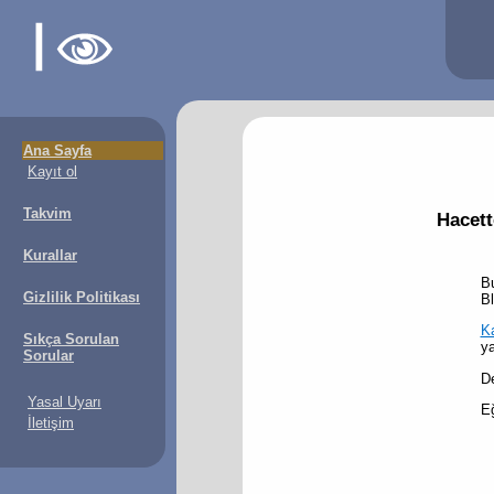
Ana Sayfa
Kayıt ol
Takvim
Hacett
Kurallar
Bu
Gizlilik Politikası
Bl
Ka
Sıkça Sorulan
ya
Sorular
De
Yasal Uyarı
E
İletişim