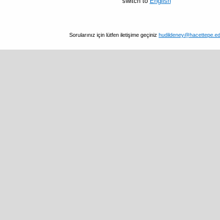
switch to
English
Sorularınız için lütfen iletişime geçiniz
hudildeney@hacettepe.ed