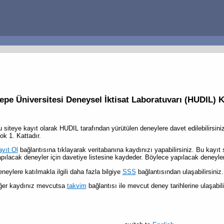
epe Üniversitesi Deneysel İktisat Laboratuvarı (HUDIL) 
 siteye kayıt olarak HUDIL tarafından yürütülen deneylere davet edilebilirsin
ok 1. Kattadır.
yıt Ol
bağlantısına tıklayarak veritabanına kaydınızı yapabilirsiniz. Bu kayıt 
pılacak deneyler için davetiye listesine kaydeder. Böylece yapılacak deneyle
neylere katılmakla ilgili daha fazla bilgiye
SSS
bağlantısından ulaşabilirsiniz.
ğer kaydınız mevcutsa
takvim
bağlantısı ile mevcut deney tarihlerine ulaşabili